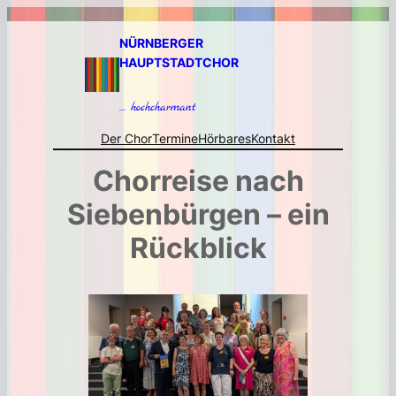
Zum
Inhalt
NÜRNBERGER
springen
HAUPTSTADTCHOR
… hochcharmant
Der Chor
Termine
Hörbares
Kontakt
Chorreise nach
Siebenbürgen – ein
Rückblick